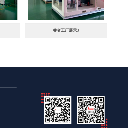
睿者工厂展示3
楼